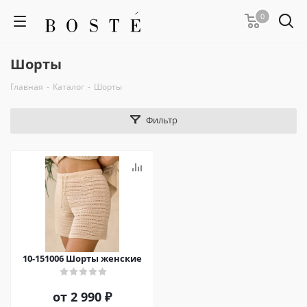
0
Шорты
Главная
-
Каталог
-
Шорты
Фильтр
10-151006 Шорты женские
от
2 990 ₽