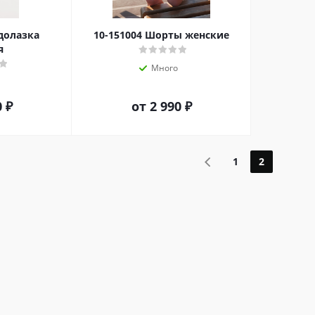
одолазка
10-151004 Шорты женские
я
Много
0 ₽
от
2 990 ₽
1
2